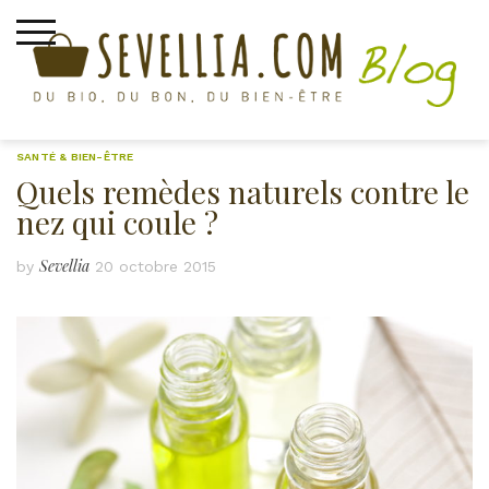
Skip
to
content
SANTÉ & BIEN-ÊTRE
Quels remèdes naturels contre le
nez qui coule ?
Sevellia
by
20 octobre 2015