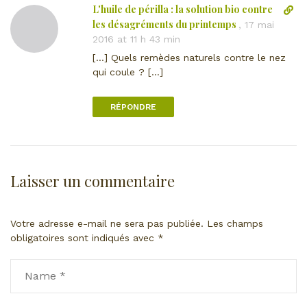
L'huile de périlla : la solution bio contre
L
v
e
i
les désagréments du printemps
e
,
17 mai
n
e
r
2016 at 11 h 43 min
t
n
s
a
[…] Quels remèdes naturels contre le nez
d
l
i
qui coule ? […]
i
e
r
r
c
e
RÉPONDRE
e
o
c
m
t
m
v
e
e
n
Laisser un commentaire
r
t
s
a
l
i
Votre adresse e-mail ne sera pas publiée.
Les champs
e
r
obligatoires sont indiqués avec
*
c
e
o
m
m
e