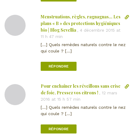
c
m
t
m
Menstruations, règles, ragnagnas… Les
L
v
e
i
plans « B » des protections hygiéniques
e
n
e
bio | Blog Sevellia
r
,
4 décembre 2015 at
t
n
s
11 h 47 min
a
d
l
i
[…] Quels remèdes naturels contre le nez
i
e
r
qui coule ? […]
r
c
e
e
o
RÉPONDRE
c
m
t
m
v
e
Pour enchaîner les réveillons sans crise
L
e
n
i
de foie, Pressez vos citrons !
r
,
12 mars
t
e
s
2016 at 15 h 57 min
a
n
l
i
[…] Quels remèdes naturels contre le nez
d
e
r
qui coule ? […]
i
c
e
r
o
RÉPONDRE
e
m