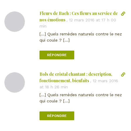
c
m
t
e
Fleurs de Bach : Ces fleurs au service de
L
v
n
i
nos émotions
e
,
12 mars 2016 at 17 h 00
t
e
r
min
a
n
s
i
[…] Quels remèdes naturels contre le nez
d
l
r
qui coule ? […]
i
e
e
r
c
RÉPONDRE
e
o
c
m
t
m
Bols de cristal chantant : description,
L
v
e
i
fonctionnement, bienfaits
e
,
12 mars 2016
n
e
r
at 18 h 26 min
t
n
s
a
[…] Quels remèdes naturels contre le nez
d
l
i
qui coule ? […]
i
e
r
r
c
e
RÉPONDRE
e
o
c
m
t
m