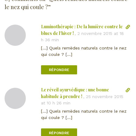
le nez qui coule ?
”
Luminothérapie : De la lumière contre le
L
i
blues de l’hiver !
,
2 novembre 2015 at 18
e
h 36 min
n
[…] Quels remèdes naturels contre le nez
d
qui coule ? […]
i
r
RÉPONDRE
e
c
t
Le réveil ayurvédique : une bonne
L
v
i
habitude à prendre !
e
,
25 novembre 2015
e
r
at 10 h 26 min
n
s
[…] Quels remèdes naturels contre le nez
d
l
qui coule ? […]
i
e
r
c
RÉPONDRE
e
o