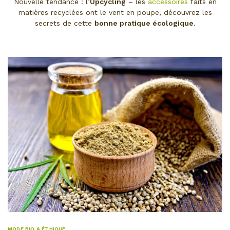
Nouvelle tendance : l’
Upcycling
– les
accessoires
faits en
matières recyclées ont le vent en poupe, découvrez les
secrets de cette
bonne pratique écologique
.
MODE BIO & ÉTHIQUE