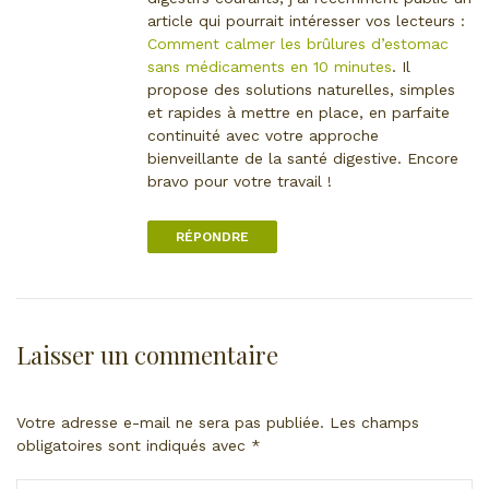
t
article qui pourrait intéresser vos lecteurs :
t
v
Comment calmer les brûlures d’estomac
a
e
sans médicaments en 10 minutes
. Il
i
r
propose des solutions naturelles, simples
r
s
et rapides à mettre en place, en parfaite
e
l
continuité avec votre approche
e
bienveillante de la santé digestive. Encore
c
bravo pour votre travail !
o
m
RÉPONDRE
m
e
n
t
a
Laisser un commentaire
i
r
e
Votre adresse e-mail ne sera pas publiée.
Les champs
obligatoires sont indiqués avec
*