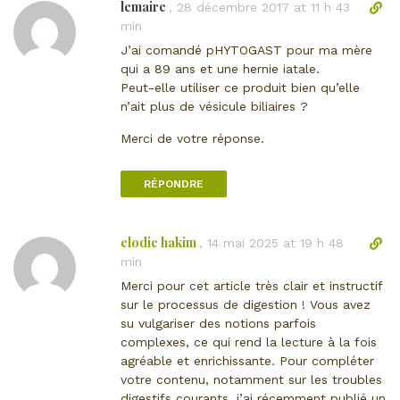
lemaire
L
,
28 décembre 2017 at 11 h 43
e
i
min
c
e
o
J’ai comandé pHYTOGAST pour ma mère
n
m
qui a 89 ans et une hernie iatale.
d
m
Peut-elle utiliser ce produit bien qu’elle
i
e
n’ait plus de vésicule biliaires ?
r
n
e
Merci de votre réponse.
t
c
a
t
i
RÉPONDRE
v
r
e
e
r
elodie hakim
L
,
14 mai 2025 at 19 h 48
s
i
min
l
e
Merci pour cet article très clair et instructif
e
n
sur le processus de digestion ! Vous avez
c
d
su vulgariser des notions parfois
o
i
complexes, ce qui rend la lecture à la fois
m
r
agréable et enrichissante. Pour compléter
m
e
votre contenu, notamment sur les troubles
e
c
digestifs courants, j’ai récemment publié un
n