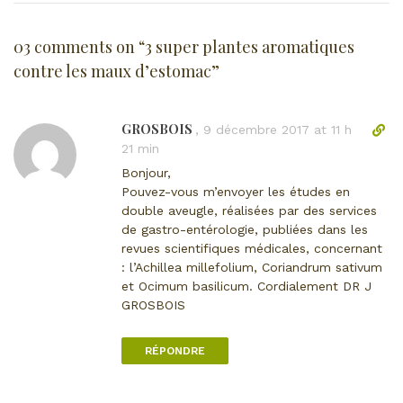
03 comments on “
3 super plantes aromatiques
contre les maux d’estomac
”
GROSBOIS
L
,
9 décembre 2017 at 11 h
i
21 min
e
Bonjour,
n
Pouvez-vous m’envoyer les études en
d
double aveugle, réalisées par des services
i
de gastro-entérologie, publiées dans les
r
revues scientifiques médicales, concernant
e
: l’Achillea millefolium, Coriandrum sativum
c
et Ocimum basilicum. Cordialement DR J
t
GROSBOIS
v
e
RÉPONDRE
r
s
l