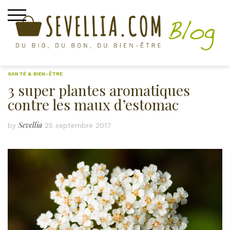
Skip
to
content
SANTÉ & BIEN-ÊTRE
3 super plantes aromatiques
contre les maux d’estomac
Sevellia
by
25 septembre 2017