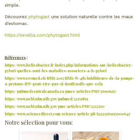
simple.
Découvrez
phytogast
une solution naturelle contre les maux
d’estomac.
https://sevellia.com/phytogast.html
Références
:
https://www.helicobacter.fr/index.php/informations-sur-helicobacter-
pylori/quelles-sont-les-maladies-associees-a-h-pylori
https://www.revmed.ch/RMS/2015/RMS-N-485/Inhibiteurs-de-la-pompe-
a-protons-IPP-peut-etre-pas-si-inoffensifs-que-cela
https://pubmedcentralcanada.ca/pmcc/articles/PMC3690626/
https://www.ncbi.nlm.nih.gov/pubmed/22151891
https://www.ncbi.nlm.nih.gov/pmc/articles/PMC3232110/
https://www.sciencedirect.com/science/article/pii/S2221169115000647
Notre sélection pour vous: