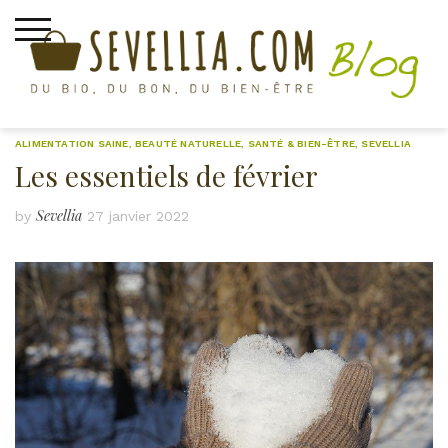
Skip
to
content
ALIMENTATION SAINE
,
BEAUTÉ NATURELLE
,
SANTÉ & BIEN-ÊTRE
,
SEVELLIA
Les essentiels de février
Sevellia
by
27 janvier 2022