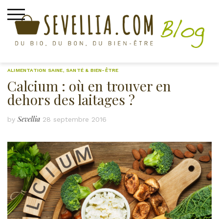
Skip
to
content
ALIMENTATION SAINE
,
SANTÉ & BIEN-ÊTRE
Calcium : où en trouver en
dehors des laitages ?
Sevellia
by
28 septembre 2016