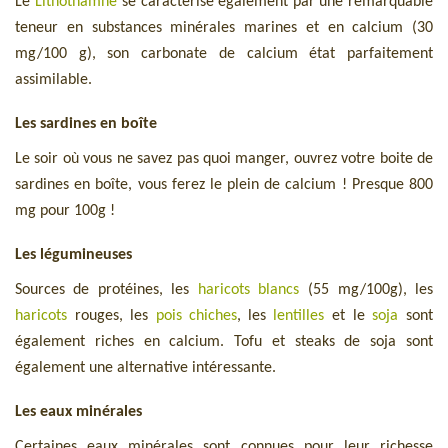
Le
Lithothamne
se caractérise également par une remarquable
teneur en substances minérales marines et en calcium (30
mg/100 g), son carbonate de calcium état parfaitement
assimilable.
Les sardines en boîte
Le soir où vous ne savez pas quoi manger, ouvrez votre boite de
sardines en boîte, vous ferez le plein de calcium ! Presque 800
mg pour 100g !
Les légumineuses
Sources de protéines, les
haricots blancs
(55 mg/100g), les
haricots
rouges, les
pois chiches
, les
lentilles
et le
soja
sont
également riches en calcium. Tofu et steaks de soja sont
également une alternative intéressante.
Les eaux minérales
Certaines eaux minérales sont connues pour leur richesse