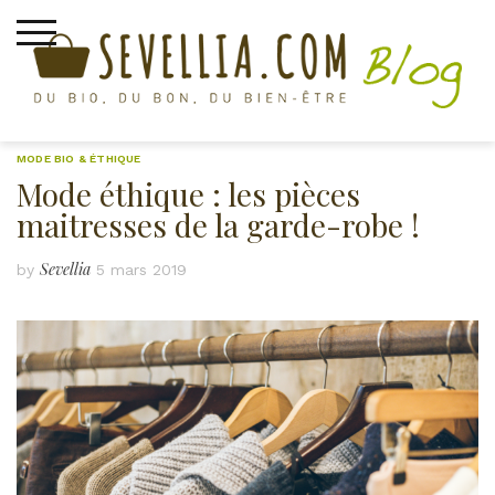
Skip
to
content
MODE BIO & ÉTHIQUE
Mode éthique : les pièces
maitresses de la garde-robe !
Sevellia
by
5 mars 2019