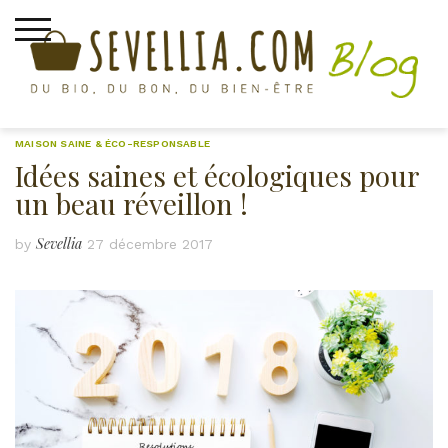
Skip
to
content
MAISON SAINE & ÉCO-RESPONSABLE
Idées saines et écologiques pour
un beau réveillon !
Sevellia
by
27 décembre 2017