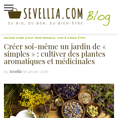
Skip
to
content
MAISON SAINE & ÉCO-RESPONSABLE
,
SANTÉ & BIEN-ÊTRE
Créer soi-même un jardin de «
simples » : cultiver des plantes
aromatiques et médicinales
Sevellia
by
19 janvier 2016