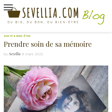
Skip
to
content
SANTÉ & BIEN-ÊTRE
Prendre soin de sa mémoire
Sevellia
by
9 mars 2022