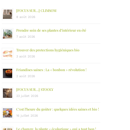
[FOCUS SUR…] CLIMSOM
8 août 2026
Prendre soin de ses plantes d’intérieur en été
7 août 2026
Trouver des protections hygiéniques bio
3 août 2026
Friandises saines : La « bonbon » révolution !
2 août 2026
[FOCUS SUR…] STOOLY
23 juillet 2026
C’est l’heure du goûter : quelques idées saines et bio !
16 juillet 2026
Le chanvre, la plante « écologique » qui a tout bon !