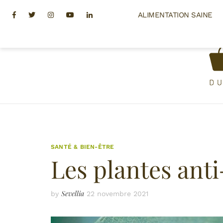
Skip
Facebook
Twitter
Instagram
Youtube
Linkedin
ALIMENTATION SAINE
to
content
SANTÉ & BIEN-ÊTRE
Les plantes anti
Sevellia
by
22 novembre 2021