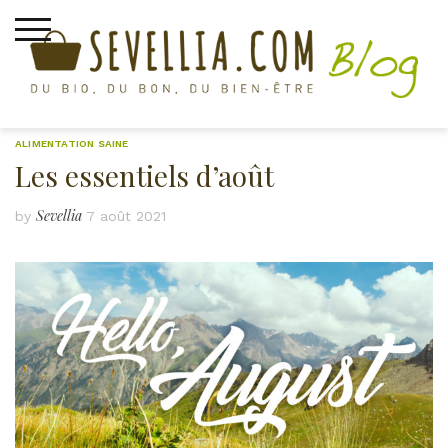
Skip
to
content
ALIMENTATION SAINE
Les essentiels d’août
Sevellia
by
7 août 2021