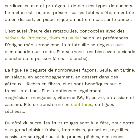
cardiovasculaire et protégerait de certains types de cancers.
Le melon est toujours présent sur les tables d’été, en entrée
ou en dessert, en pique-nique ou autre en cas sur le pouce.
C’est aussi l’heure des ratatouilles, concoctées avec des
herbes de Provence
,
thym
ou
laurier
selon les préférences.
D’origine méditerranéenne, la ratatouille se déguste aussi
bien chaude que froide. Elle se marie très bien avec la viande
blanche ou le poisson (à chair blanche).
La figue se déguste de nombreuses façons. Seule, en tartine,
en salade, en accompagnement, en dessert dans des
gâteaux… Riches en fibres, elles sont bénéfiques sur le
transit intestinal. Elles contiennent également
magnésium, manganèse, vitamine B6, K, cuivre, potassium et
calcium. Elle se transforme en
confitures
, en figues
séchées…
Du côté du sucré, les fruits rouges sont à la fête, pour notre
plus grand plaisir : fraises, framboises, groseilles, myrtilles,
cassis…on se régale aussi de prunes, pêches, nectarines.