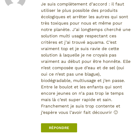
e
Je suis complètement d’accord : il faut
n
utiliser le plus possible des produits
d
écologiques et arrêter les autres qui sont
i
très toxiques pour nous et même pour
r
notre planète. J’ai longtemps cherché une
e
solution multi usage respectant ces
c
critères et j’ai trouvé aquama. C’est
t
vraiment top et je suis ravie de cette
v
solution à laquelle je ne croyais pas
e
vraiment au début pour être honnête. Elle
r
n’est composée que d’eau et de sel (oui
s
oui ce n’est pas une blague),
l
biodégradable, multiusage et j’en passe.
e
Entre le boulot et les enfants qui sont
c
encore jeunes on n’a pas trop le temps
o
mais là c’est super rapide et sain.
m
Franchement je suis trop contente et
m
j’espère vous l’avoir fait découvrir 🙂
e
n
RÉPONDRE
t
a