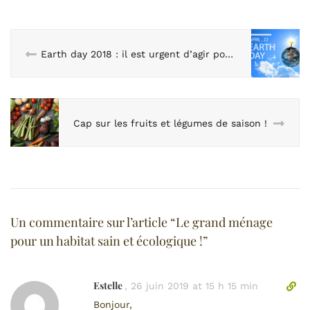
Earth day 2018 : il est urgent d’agir pour réduire les déchets plastiques !
Cap sur les fruits et légumes de saison !
Un commentaire sur l’article “
Le grand ménage
pour un habitat sain et écologique !
”
Estelle
L
,
26 juin 2019 at 15 h 15 min
i
Bonjour,