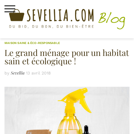
Skip
to
content
MAISON SAINE & ÉCO-RESPONSABLE
Le grand ménage pour un habitat
sain et écologique !
Sevellia
by
13 avril 2018