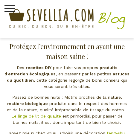
Skip
to
content
Maison saine & éco-responsable
Protégez l’environnement en ayant une
maison saine !
Des
recettes DIY
pour faire vos propres
produits
d’entretien écologiques
, en passant par les petites
astuces
du quotidien
, cette catégorie regorge de bons conseils qui
vous seront très utiles.
Passez de bonnes nuits : Motifs proches de la nature,
matière biologique
produite dans le respect des hommes
et de la nature, qualité irréprochable de tissage du coton…
Le linge de lit de qualité
est primordial pour passer de
bonnes nuits, il est donc important de bien le choisir.
Soyez mieux chez vous : Choisir une décoration
feng-shui