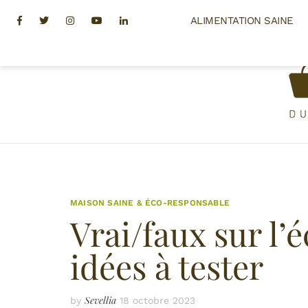
Skip
Facebook
Twitter
Instagram
Youtube
Linkedin
ALIMENTATION SAINE
to
content
MAISON SAINE & ÉCO-RESPONSABLE
Vrai/faux sur l’
idées à tester
Sevellia
by
18 octobre 2023