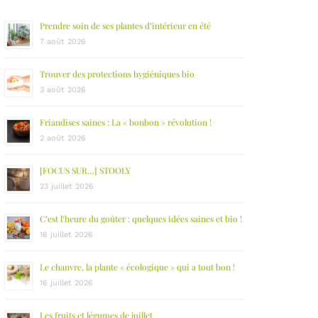
Prendre soin de ses plantes d’intérieur en été
7 août 2026
Trouver des protections hygiéniques bio
3 août 2026
Friandises saines : La « bonbon » révolution !
2 août 2026
[FOCUS SUR…] STOOLY
23 juillet 2026
C’est l’heure du goûter : quelques idées saines et bio !
16 juillet 2026
Le chanvre, la plante « écologique » qui a tout bon !
16 juillet 2026
Les fruits et légumes de juillet