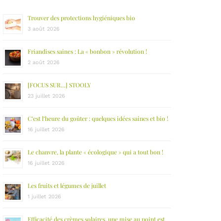
Trouver des protections hygiéniques bio
3 août 2026
Friandises saines : La « bonbon » révolution !
2 août 2026
[FOCUS SUR…] STOOLY
23 juillet 2026
C’est l’heure du goûter : quelques idées saines et bio !
16 juillet 2026
Le chanvre, la plante « écologique » qui a tout bon !
16 juillet 2026
Les fruits et légumes de juillet
1 juillet 2026
Efficacité des crèmes solaires, une mise au point est