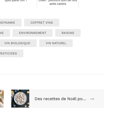
quoi parle t'on ?
chien : prenons soin de nos
amis canins
ODYNAMIE
COFFRET VINS
NS
ENVIRONNEMENT
RAISINS
VIN BIOLOGIQUE
VIN NATUREL
PESTICIDES
Des recettes de Noël pour se régaler