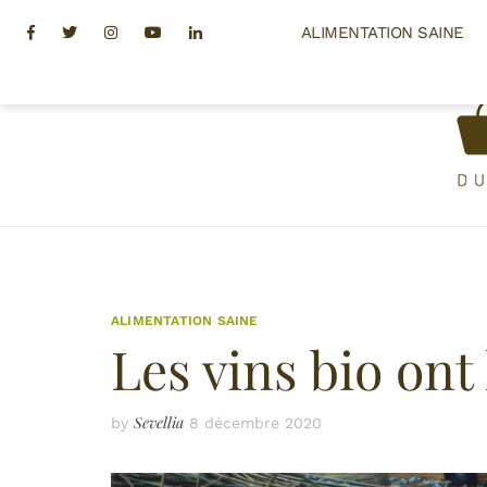
Skip
Facebook
Twitter
Instagram
Youtube
Linkedin
ALIMENTATION SAINE
to
content
ALIMENTATION SAINE
Les vins bio ont 
Sevellia
by
8 décembre 2020