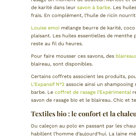
de karité dans leur
savon à barbe
. Les huil
frais. En complément, l’huile de ricin nourrit
Louise emoi
mélange beurre de karité, coco 
plaisant. Les huiles essentielles de menthe 
reste au fil du heures.
Pour faire mousser ces savons, des
blaireau
blaireau, sont disponibles.
Certains coffrets associent les produits, po
L’Expansif N°2
associe ainsi un shampooing s
barbe. Le
coffret de rasage l’Expérimental
re
savon de rasage bio et le blaireau. Chic et t
Textiles bio : le confort et la chaleu
Du caleçon au polo en passant par les chaus
habillent l’homme d’aujourd’hui. La laine m