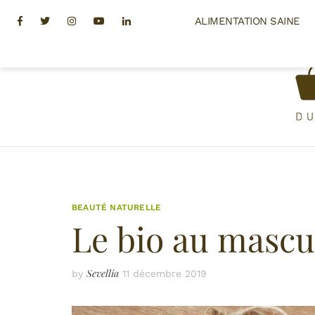
Skip
Facebook
Twitter
Instagram
Youtube
Linkedin
ALIMENTATION SAINE
to
content
BEAUTÉ NATURELLE
Le bio au mascu
Sevellia
by
11 décembre 2019