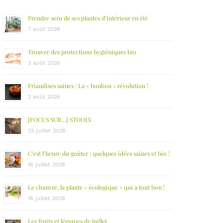
Prendre soin de ses plantes d’intérieur en été
7 août 2026
Trouver des protections hygiéniques bio
3 août 2026
Friandises saines : La « bonbon » révolution !
2 août 2026
[FOCUS SUR…] STOOLY
23 juillet 2026
C’est l’heure du goûter : quelques idées saines et bio !
16 juillet 2026
Le chanvre, la plante « écologique » qui a tout bon !
16 juillet 2026
Les fruits et légumes de juillet