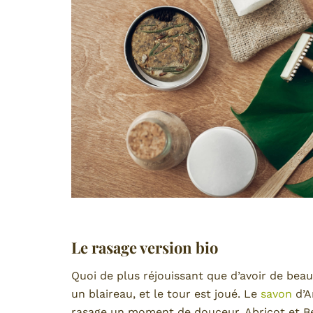
Le rasage version bio
Quoi de plus réjouissant que d’avoir de beau
un blaireau, et le tour est joué. Le
savon
d’Ar
rasage un moment de douceur. Abricot et Ber