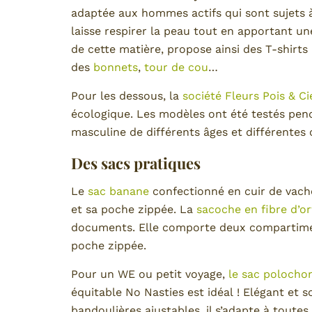
adaptée aux hommes actifs qui sont sujets à 
laisse respirer la peau tout en apportant u
de cette matière, propose ainsi des T-shirts
des
bonnets
,
tour de cou
…
Pour les dessous, la
société Fleurs Pois & Ci
écologique. Les modèles ont été testés pen
masculine de différents âges et différentes
Des sacs pratiques
Le
sac banane
confectionné en cuir de vach
et sa poche zippée. La
sacoche en fibre d’or
documents. Elle comporte deux compartimen
poche zippée.
Pour un WE ou petit voyage,
le sac polocho
équitable No Nasties est idéal ! Elégant et
bandoulières ajustables, il s’adapte à toutes