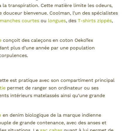
la transpiration. Cette matière limite les odeurs,
ne douceur bienvenue. Coolman, l’un des spécialistes
manches courtes
ou
longues
, des
T-shirts zippés
,
e
conçoit des caleçons en coton OekoTex
dant plus d’une année par une population
 corpulences.
ette est pratique avec son compartiment principal
tie
permet de ranger son ordinateur ou ses
ts intérieurs matelassés ainsi qu’une grande
n
en denim biologique de la marque indienne
 souple de grande contenance, avec des anses et
 les situations. Le
sac cabas
quant à lui permet de