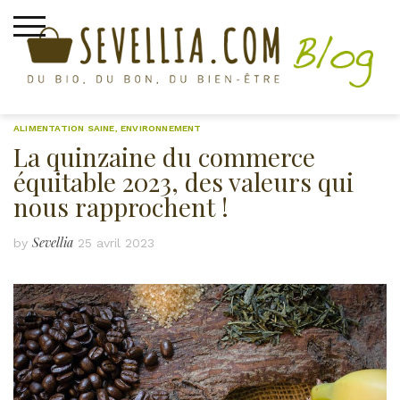
Skip
to
content
ALIMENTATION SAINE
,
ENVIRONNEMENT
La quinzaine du commerce
équitable 2023, des valeurs qui
nous rapprochent !
Sevellia
by
25 avril 2023