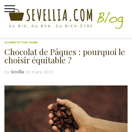
Skip
to
content
ALIMENTATION SAINE
Chocolat de Pâques : pourquoi le
choisir équitable ?
Sevellia
by
30 mars 2023