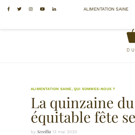
Skip
Facebook
Twitter
Instagram
Youtube
Linkedin
ALIMENTATION SAINE
to
content
ALIMENTATION SAINE
,
QUI SOMMES-NOUS ?
La quinzaine d
équitable fête se
Sevellia
by
13 mai 2020