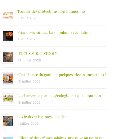
Trouver des protections hygiéniques bio
3 août 2026
Friandises saines : La « bonbon » révolution !
2 août 2026
[FOCUS SUR…] STOOLY
23 juillet 2026
C’est l’heure du goûter : quelques idées saines et bio !
16 juillet 2026
Le chanvre, la plante « écologique » qui a tout bon !
16 juillet 2026
Les fruits et légumes de juillet
1 juillet 2026
Efficacité des crèmes solaires, une mise au point est