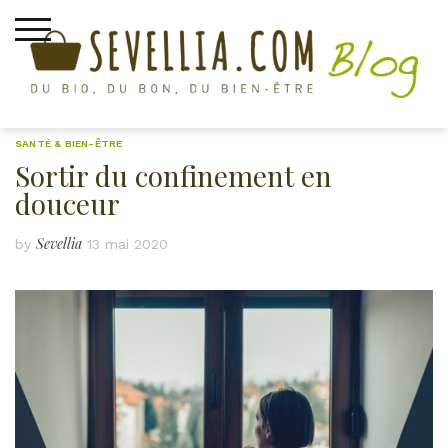
Skip
to
content
SANTÉ & BIEN-ÊTRE
Sortir du confinement en
douceur
Sevellia
by
13 mai 2020