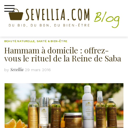
Skip
to
content
BEAUTÉ NATURELLE
,
SANTÉ & BIEN-ÊTRE
Hammam à domicile : offrez-
vous le rituel de la Reine de Saba
Sevellia
by
29 mars 2016