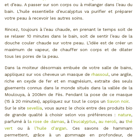
et d’eau. A passer sur son corps ou à mélanger dans l’eau du
bain. L’huile essentielle d’eucalyptus va purifier et préparer
votre peau à recevoir les autres soins.
Rincez, toujours à l’eau chaude, en prenant le temps soit de
se relaxer 10 minutes dans le bain, soit de sentir l’eau de la
douche couler chaude sur votre peau. L’idée est de créer un
maximum de vapeur, de chauffer son corps et de dilater
tous les pores de la peau.
Dans la moiteur désormais embuée de votre salle de bains,
appliquez sur vos cheveux un masque de
rhassoul
, une argile,
riche en oxyde de fer et en magnésium, extraite des seuls
gisements connus dans le monde situés dans la vallée de la
Moulouya, à 200km de Fès. Pendant la pose de ce masque
(15 à 20 minutes), appliquez sur tout le corps un
Savon noir
.
Sur le site
sevellia
, vous aurez le choix entre des produits bio
de grande qualité à choisir selon vos préférences :
nature
,
parfumé à l
a rose de damas
, à l
’eucalyptus
,
au neroli
, au
thé
vert
ou à
l’huile d’argan
. Ces savons de hammam
permettent, grâce à un gommage en profondeur, de