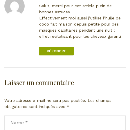
i
Salut, merci pour cet article plein de
e
bonnes astuces.
n
Effectivement moi aussi j’utilise l’huile de
d
coco fait maison depuis petite pour des
i
masques capillaires pendant une nuit :
r
effet revitalisant pour les cheveux garanti !
e
c
RÉPONDRE
t
v
e
r
s
Laisser un commentaire
l
e
c
Votre adresse e-mail ne sera pas publiée.
Les champs
o
obligatoires sont indiqués avec
*
m
m
e
n