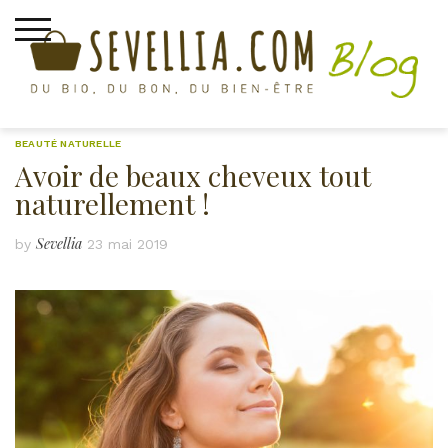
Skip
to
content
BEAUTÉ NATURELLE
Avoir de beaux cheveux tout
naturellement !
Sevellia
by
23 mai 2019