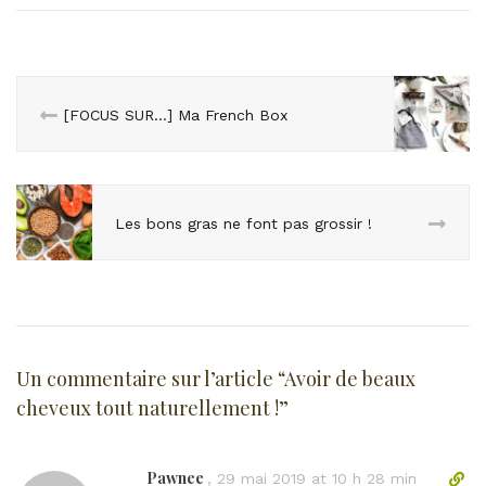
[FOCUS SUR…] Ma French Box
Les bons gras ne font pas grossir !
Un commentaire sur l’article “
Avoir de beaux
cheveux tout naturellement !
”
Pawnee
L
,
29 mai 2019 at 10 h 28 min