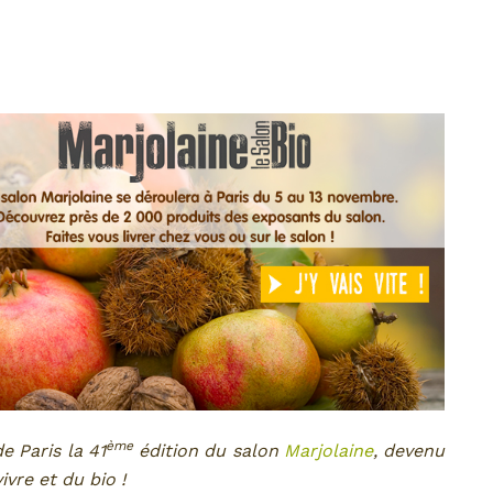
ème
e Paris la 41
édition du salon
Marjolaine
, devenu
vre et du bio !