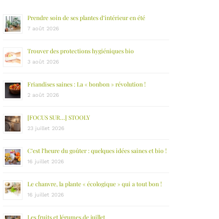
Prendre soin de ses plantes d’intérieur en été
7 août 2026
Trouver des protections hygiéniques bio
3 août 2026
Friandises saines : La « bonbon » révolution !
2 août 2026
[FOCUS SUR…] STOOLY
23 juillet 2026
C’est l’heure du goûter : quelques idées saines et bio !
16 juillet 2026
Le chanvre, la plante « écologique » qui a tout bon !
16 juillet 2026
Les fruits et légumes de juillet