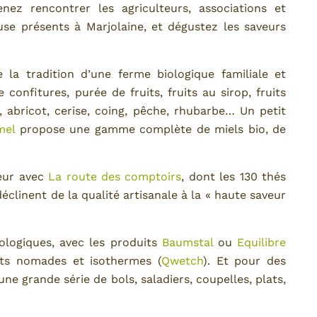
nez rencontrer les agriculteurs, associations et
use présents à Marjolaine, et dégustez les saveurs
e la tradition d’une ferme biologique familiale et
confitures, purée de fruits, fruits au sirop, fruits
ue, abricot, cerise, coing, pêche, rhubarbe… Un petit
mel
propose une gamme complète de miels bio, de
eur avec
La route des comptoirs
, dont les 130 thés
déclinent de la qualité artisanale à la « haute saveur
ologiques, avec les produits
Baumstal
ou
Equilibre
nts nomades et isothermes (
Qwetch
). Et pour des
ne grande série de bols, saladiers, coupelles, plats,