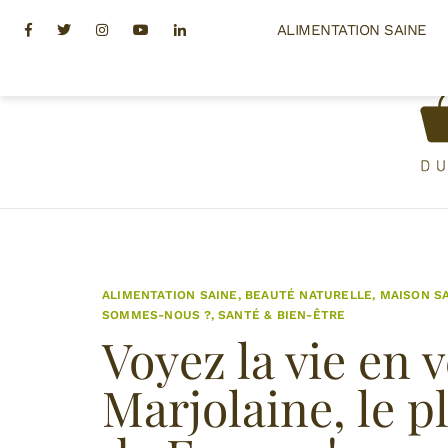
Skip
Facebook
Twitter
Instagram
Youtube
Linkedin
ALIMENTATION SAINE
to
content
ALIMENTATION SAINE
,
BEAUTÉ NATURELLE
,
MAISON S
SOMMES-NOUS ?
,
SANTÉ & BIEN-ÊTRE
Voyez la vie en 
Marjolaine, le p