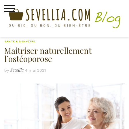
Skip
to
content
SANTÉ & BIEN-ÊTRE
Maitriser naturellement
l’ostéoporose
Sevellia
by
4 mai 2021