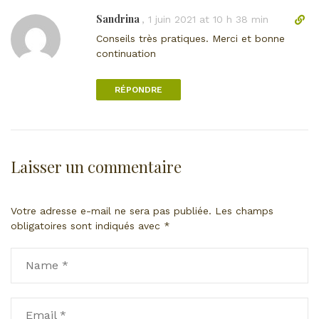
Sandrina
L
,
1 juin 2021 at 10 h 38 min
i
Conseils très pratiques. Merci et bonne
e
continuation
n
d
RÉPONDRE
i
r
e
c
t
Laisser un commentaire
v
e
r
Votre adresse e-mail ne sera pas publiée.
Les champs
s
obligatoires sont indiqués avec
*
l
e
c
o
m
m
e