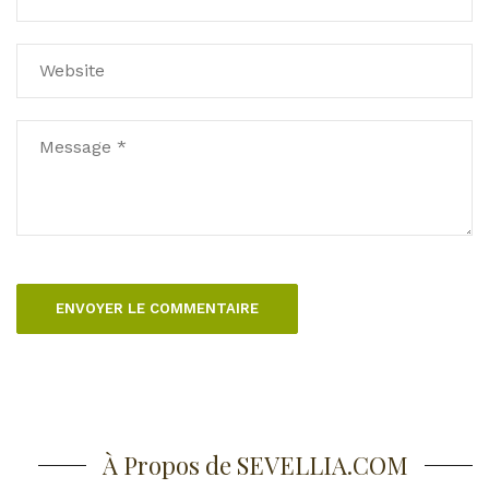
n
t
a
i
r
e
À Propos de SEVELLIA.COM