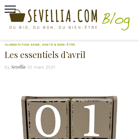
Skip
to
content
ALIMENTATION SAINE
,
SANTÉ & BIEN-ÊTRE
Les essentiels d’avril
Sevellia
by
30 mars 2021