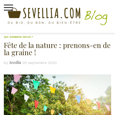
Skip
to
content
QUI SOMMES-NOUS ?
Fête de la nature : prenons-en de
la graine !
Sevellia
by
30 septembre 2020