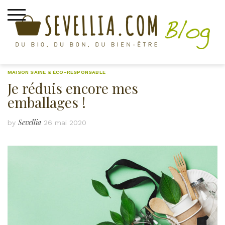
Skip
to
content
MAISON SAINE & ÉCO-RESPONSABLE
Je réduis encore mes
emballages !
Sevellia
by
26 mai 2020