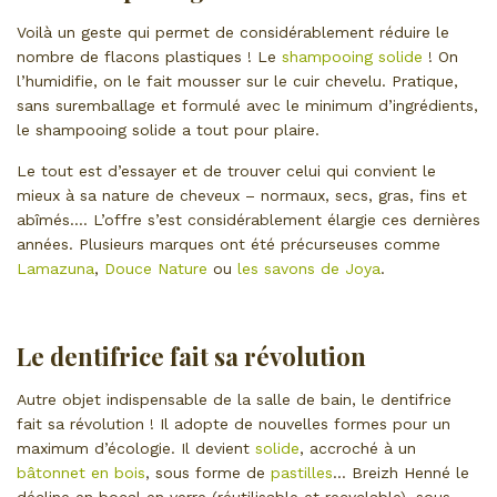
Voilà un geste qui permet de considérablement réduire le
nombre de flacons plastiques ! Le
shampooing solide
! On
l’humidifie, on le fait mousser sur le cuir chevelu. Pratique,
sans suremballage et formulé avec le minimum d’ingrédients,
le shampooing solide a tout pour plaire.
Le tout est d’essayer et de trouver celui qui convient le
mieux à sa nature de cheveux – normaux, secs, gras, fins et
abîmés…. L’offre s’est considérablement élargie ces dernières
années. Plusieurs marques ont été précurseuses comme
Lamazuna
,
Douce Nature
ou
les savons de Joya
.
Le dentifrice fait sa révolution
Autre objet indispensable de la salle de bain, le dentifrice
fait sa révolution ! Il adopte de nouvelles formes pour un
maximum d’écologie. Il devient
solide
, accroché à un
bâtonnet en bois
, sous forme de
pastilles
… Breizh Henné le
décline en bocal en verre (réutilisable et recyclable), sous