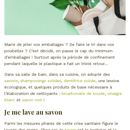
Marre de jeter vos emballages ? De faire le tri dans vos
poubelles ? C’est décidé, on passe le cap du minimum
d’emballages ! Surtout après la période de confinement
pendant laquelle le plastique a fait un triste retour…
Dans sa salle de bain, dans sa cuisine, on adopte des
savons
,
shampooings solides
,
dentifrice solide
, une lessive
écologique, et quelques produits de base nécessaire à
l’élaboration de nettoyants :
bicarbonate de soude
,
vinaigre
blanc
et
savon noir
!
Je me lave au savon
Parmi les mesures phares de cette crise sanitaire figure le
lavage des mains. Chez soi, le
savon
est le pratique et le