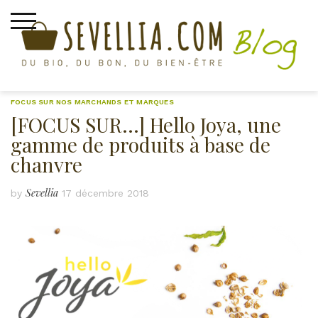
Skip
to
content
FOCUS SUR NOS MARCHANDS ET MARQUES
[FOCUS SUR…] Hello Joya, une
gamme de produits à base de
chanvre
Sevellia
by
17 décembre 2018