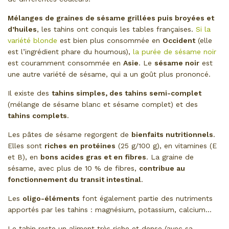
Mélanges de graines de sésame grillées puis broyées et
d’huiles
, les tahins ont conquis les tables françaises.
Si la
variété blonde
est bien plus consommée en
Occident
(elle
est l’ingrédient phare du houmous),
la purée de sésame noir
est couramment consommée en
Asie
. Le
sésame noir
est
une autre variété de sésame, qui a un goût plus prononcé.
Il existe des
tahins simples, des tahins semi-complet
(mélange de sésame blanc et sésame complet) et des
tahins complets
.
Les pâtes de sésame regorgent de
bienfaits nutritionnels
.
Elles sont
riches en protéines
(25 g/100 g), en vitamines (E
et B), en
bons acides gras et en fibres
. La graine de
sésame, avec plus de 10 % de fibres,
contribue au
fonctionnement du transit intestinal
.
Les
oligo-éléments
font également partie des nutriments
apportés par les tahins : magnésium, potassium, calcium…
Le tahin reste un aliment très riche et dense (avec sa