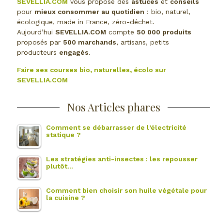
SEVELLIA.COM
vous propose des
astuces
et
conseils
pour
mieux consommer au quotidien
: bio, naturel,
écologique, made in France, zéro-déchet.
Aujourd’hui
SEVELLIA.COM
compte
50 000 produits
proposés par
500 marchands
, artisans, petits
producteurs
engagés
.
Faire ses courses bio, naturelles, écolo sur
SEVELLIA.COM
Nos Articles phares
Comment se débarrasser de l’électricité
statique ?
Les stratégies anti-insectes : les repousser
plutôt…
Comment bien choisir son huile végétale pour
la cuisine ?