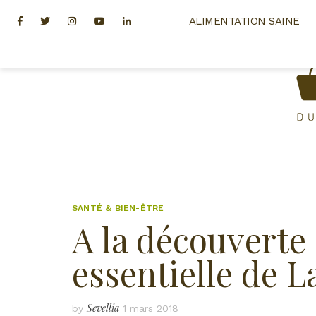
Skip
Facebook
Twitter
Instagram
Youtube
Linkedin
ALIMENTATION SAINE
to
content
SANTÉ & BIEN-ÊTRE
A la découverte 
essentielle de 
Sevellia
by
1 mars 2018