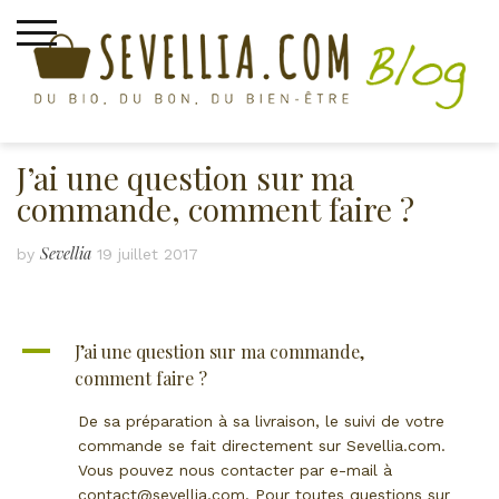
Skip
to
content
J’ai une question sur ma
commande, comment faire ?
Sevellia
by
19 juillet 2017
A
J’ai une question sur ma commande,
comment faire ?
De sa préparation à sa livraison, le suivi de votre
commande se fait directement sur Sevellia.com.
Vous pouvez nous contacter par e-mail à
contact@sevellia.com. Pour toutes questions sur