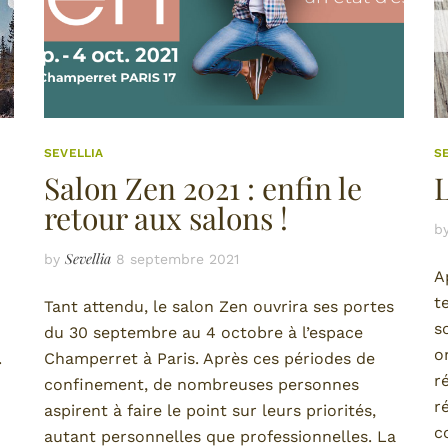
SEVELLIA
S
Salon Zen 2021 : enfin le
L
retour aux salons !
b
Sevellia
by
8 septembre 2021
A
t
Tant attendu, le salon Zen ouvrira ses portes
s
du 30 septembre au 4 octobre à l’espace
o
.
Champerret à Paris. Après ces périodes de
r
confinement, de nombreuses personnes
r
aspirent à faire le point sur leurs priorités,
c
autant personnelles que professionnelles. La