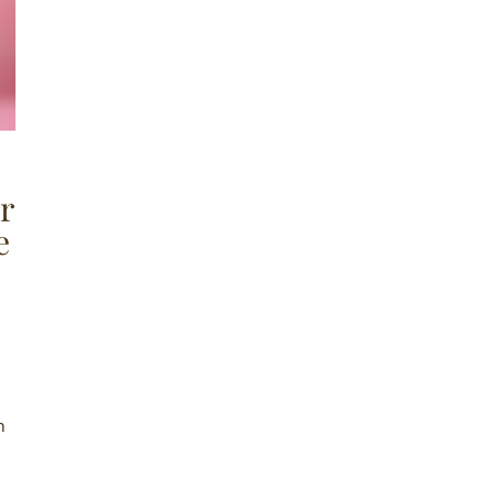
r
e
n