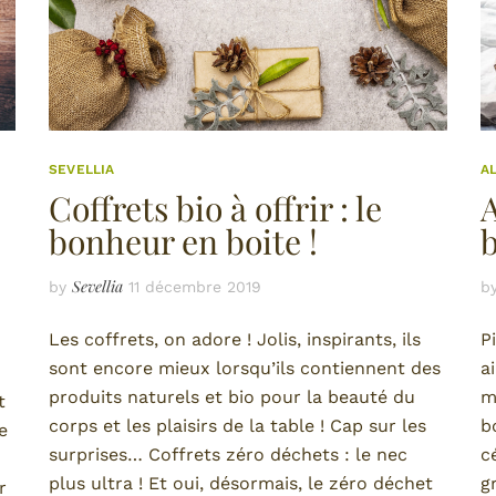
SEVELLIA
A
Coffrets bio à offrir : le
A
bonheur en boite !
b
Sevellia
by
11 décembre 2019
b
Les coffrets, on adore ! Jolis, inspirants, ils
P
sont encore mieux lorsqu’ils contiennent des
a
produits naturels et bio pour la beauté du
m
t
corps et les plaisirs de la table ! Cap sur les
b
e
surprises… Coffrets zéro déchets : le nec
c
plus ultra ! Et oui, désormais, le zéro déchet
g
r