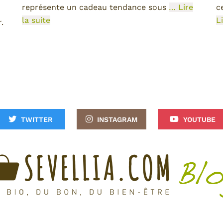
représente un cadeau tendance sous
… Lire
c
la suite
L
.
TWITTER
INSTAGRAM
YOUTUBE