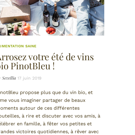
LIMENTATION SAINE
rrosez votre été de vins
io PinotBleu !
Sevellia
y
17 juin 2019
inotBleu propose plus que du vin bio, et
ime vous imaginer partager de beaux
oments autour de ces différentes
outeilles, à rire et discuter avec vos amis, à
élébrer en famille, à fêter vos petites et
randes victoires quotidiennes, à rêver avec